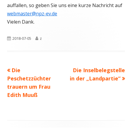
auffallen, so geben Sie uns eine kurze Nachricht auf
webmaster@npz-ev.de
Vielen Dank.
Veröffentlicht
Autor
2018-07-05
z
am
Vorheriger
Nächster
Die
Die Inselbelegstelle
Beitragsnavigation
Beitrag:
Beitrag
Peschetzzüchter
in der „Landpartie“
trauern um Frau
Edith Muuß