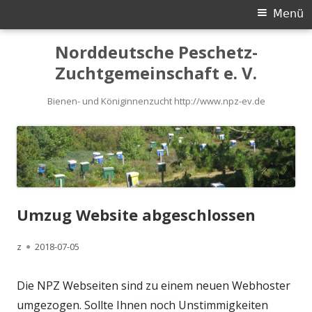
Primäres
Menü
Menü
Springe
Norddeutsche Peschetz-
zum
Zuchtgemeinschaft e. V.
Inhalt
Bienen- und Königinnenzucht http://www.npz-ev.de
Umzug Website abgeschlossen
Autor
Veröffentlicht
z
2018-07-05
am
Die NPZ Webseiten sind zu einem neuen Webhoster
umgezogen. Sollte Ihnen noch Unstimmigkeiten