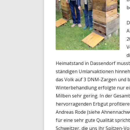
b
D
A
2
V
d
Heimatstand in Dassendorf musst
ständigen Umlarvaktionen hinnehm
das Volk auf 3 DNM-Zargen und b
Winterbehandlung erfolgte nur ei
Milben sehr gering. In der Gesam
hervorragenden Erbgut profitiere
Andreas Rode (siehe Ahnennachweis
für eine sehr gute Qualität spric
Schweitzer, die uns ihr Spitzen-Vo