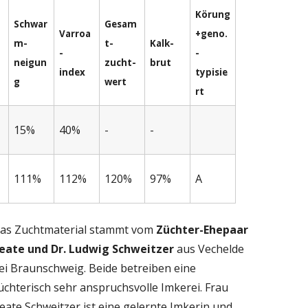
Körung
Schwar
Gesam
Varroa
+geno.
m-
t-
Kalk-
-
-
neigun
zucht-
brut
index
typisie
g
wert
rt
15%
40%
-
-
111%
112%
120%
97%
A
as Zuchtmaterial stammt vom
Züchter-Ehepaar
eate und Dr. Ludwig Schweitzer
aus Vechelde
ei Braunschweig. Beide betreiben eine
üchterisch sehr anspruchsvolle Imkerei. Frau
eate Schweitzer ist eine gelernte Imkerin und