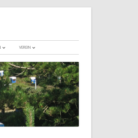
N
VEREIN
EN UND LANDSCHAFT
SPENDEN
REISLAUF DER NATUR
VORSTAND & VEREIN
NORDDEUTSCHE PESCHETZ-
ZUCHTGEMEINSCHAFT E. V.
KE
KONTAKT
RDEN
DOWNLOAD
VEREINBARUNG BELEGSTELLEN
ÖLKERN