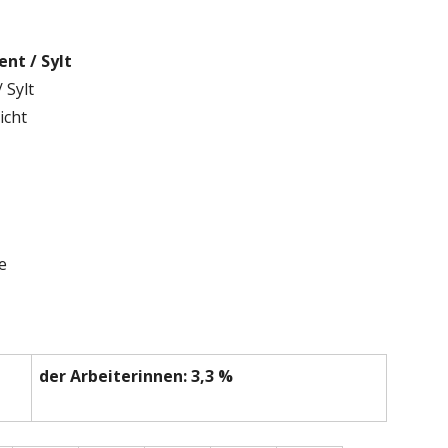
Ha
BELEGSTELLENBÜCHER
RICHTLINE DROHNENZ
Sei
nt / Sylt
VETERINÄRÄMTER
KÖRMEISTERPRÜFUNG
 Sylt
icht
CARNICA INSELBELEGSTELLEN
LEHRGANG 2015
IS 1994
LEHRGANG 2016
BEEBREED ZUCHTWERT
e
der Arbeiterinnen: 3,3 %