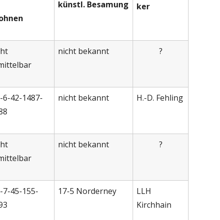
künstl. Besamung
ker
ohnen
cht
nicht bekannt
?
mittelbar
-6-42-1487-
nicht bekannt
H.-D. Fehling
88
cht
nicht bekannt
?
mittelbar
-7-45-155-
17-5 Norderney
LLH
93
Kirchhain