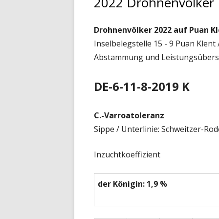
2022 Drohnenvölker
2019 DROHNENVÖLKER
Drohnenvölker 2022 auf Puan Kle
2018 DROHNENVÖLKER
Inselbelegstelle 15 - 9 Puan Klent /
Abstammung und Leistungsübers
VOR 2018
DE-6-11-8-2019 K
DROHNENVÖLKER 1950 B
C.-Varroatoleranz
Sippe / Unterlinie: Schweitzer-Rod
Inzuchtkoeffizient
der Königin: 1,9 %