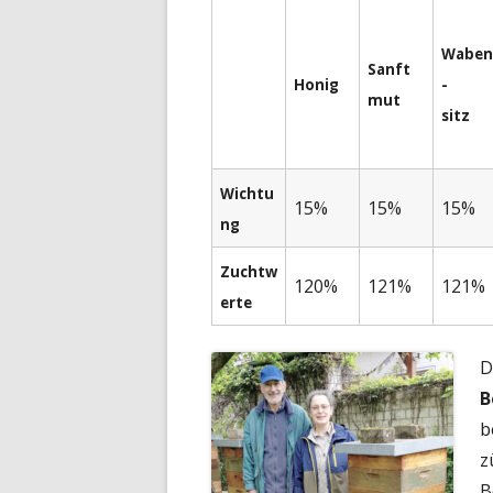
Waben
Sanft
Honig
-
mut
sitz
Wichtu
15%
15%
15%
ng
Zuchtw
120%
121%
121%
erte
D
B
b
z
B