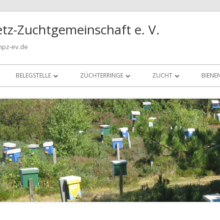
tz-Zuchtgemeinschaft e. V.
npz-ev.de
BELEGSTELLE
ZÜCHTERRINGE
ZUCHT
BIENE
EWK TRANSPORTE
HAMBURG-BERGEDORF
PRAXIS
BIEN
BELEGSTELLENGRENZE
KIEL
ZUCHTPHILOSOPHIE
IM K
INSELBELEGSTELLE
HIMMEL
ZUCHTMETHODEN
INSELBELEGSTELLE IM FILM
LEXIKON FACHAUSDRÜC
BELEGSTELLENORDNUNG
CARNICA-ZUCHT IM NO
BETREUUNG INSELBELEGSTELLE
LEISTUNGSPRÜFUNG
ANLIEFERUNG KÖNIGINNEN
KÖRUNG VON ZUCHTV