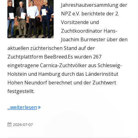
Jahreshautversammlung der
NPZ e.V. berichtete der 2.
Vorsitzende und
Zuchtkoordinator Hans-
Joachim Burmester über den
aktuellen züchterischen Stand auf der
Zuchtplattform BeeBreed.
Es wurden 267
eingetragene Carnica-Zuchtvölker aus Schleswig-
Holstein und Hamburg durch das Länderinstitut
Hohen Neundorf berechnet und der Zuchtwert
festgestellt.
"Großartige Zuchtergebnisse der NPZ e.V."
...weiterlesen
Veröffentlicht
2026-07-07
am