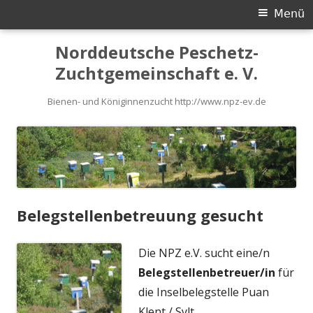
Primäres
Menü
Menü
Springe
Norddeutsche Peschetz-
zum
Zuchtgemeinschaft e. V.
Inhalt
Bienen- und Königinnenzucht http://www.npz-ev.de
Belegstellenbetreuung gesucht
Die NPZ e.V. sucht eine/n
Belegstellenbetreuer/in
für
die Inselbelegstelle Puan
Klent / Sylt.