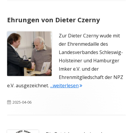
Ehrungen von Dieter Czerny
Zur Dieter Czerny wude mit
der Ehrenmedaille des
Landesverbandes Schleswig-
Holsteiner und Hamburger
Imker e.V. und der
Ehrenmitgliedschaft der NPZ
"Ehrungen von Dieter C
e.V. ausgezeichnet.
...weiterlesen
Veröffentlicht
2025-04-06
am