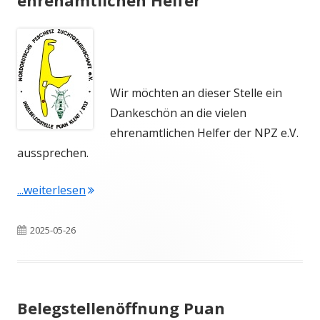
Wir möchten an dieser Stelle ein
Dankeschön an die vielen
ehrenamtlichen Helfer der NPZ e.V.
aussprechen.
"Dankeschön an unsere ehrenamtlichen Hel
...weiterlesen
Veröffentlicht
2025-05-26
am
Belegstellenöffnung Puan