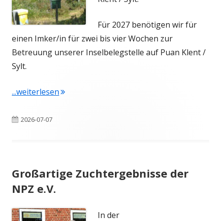
Für 2027 benötigen wir für
einen Imker/in für zwei bis vier Wochen zur
Betreuung unserer Inselbelegstelle auf Puan Klent /
Sylt.
"Belegstellenbetreuung gesucht"
...weiterlesen
Veröffentlicht
2026-07-07
am
Großartige Zuchtergebnisse der
NPZ e.V.
In der