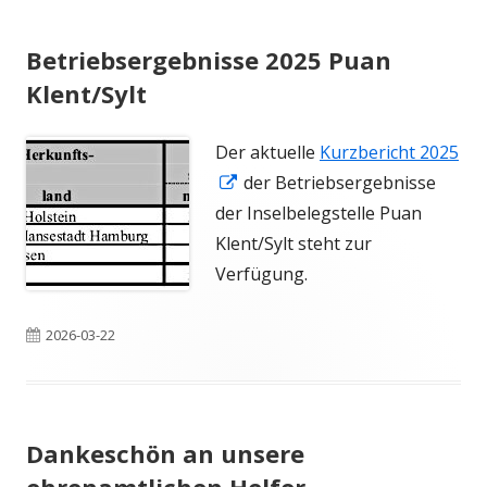
Betriebsergebnisse 2025 Puan
Klent/Sylt
Der aktuelle
Kurzbericht 2025
In
der Betriebsergebnisse
neuem
der Inselbelegstelle Puan
Fenster
Klent/Sylt steht zur
öffnen
Verfügung.
Veröffentlicht
2026-03-22
am
Dankeschön an unsere
ehrenamtlichen Helfer