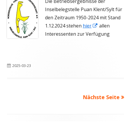
Die Betriebsergebnisse der
Inselbelegstelle Puan Klent/Sylt für
den Zeitraum 1950-2024 mit Stand
In
1.12.2024 stehen
hier
allen
neuem
Interessenten zur Verfügung
Fenster
öffnen
Veröffentlicht
2025-03-23
am
Nächste Seite
Seitennummerierung
der
Beiträge
Haupt-