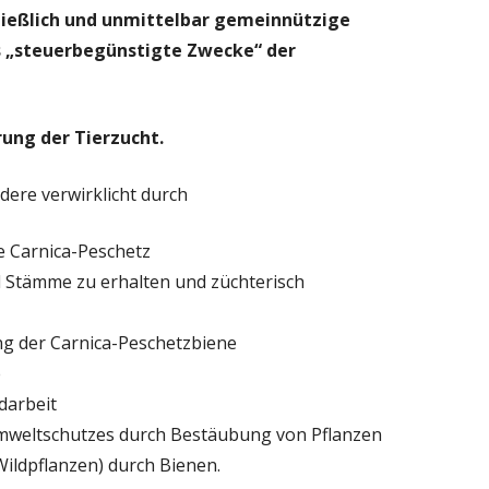
hließlich und unmittelbar gemeinnützige
s „steuerbegünstigte Zwecke“ der
rung der Tierzucht.
ere verwirklicht durch
e Carnica-Peschetz
d Stämme zu erhalten und züchterisch
ng der Carnica-Peschetzbiene
e
darbeit
mweltschutzes durch Bestäubung von Pflanzen
ildpflanzen) durch Bienen.