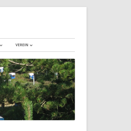
VEREIN
N UND LANDSCHAFT
SPENDEN
EISLAUF DER NATUR
VORSTAND & VEREIN
NORDDEUTSCHE PESCHETZ-
ZUCHTGEMEINSCHAFT E. V.
E
KONTAKT
DEN
DOWNLOAD
VEREINBARUNG BELEGSTELLEN
KERN