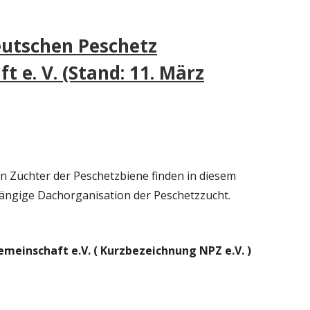
Ha
BELEGSTELLENBÜCHER
RICHTLINE DROHNENZUC
Sei
utschen Peschetz
VETERINÄRÄMTER
KÖRMEISTERPRÜFUNG
 e. V. (Stand: 11. März
CARNICA INSELBELEGSTELLEN
LEHRGANG 2015
IS 1994
LEHRGANG 2016
BEEBREED ZUCHTWERTS
en Züchter der Peschetzbiene finden in diesem
ängige Dachorganisation der Peschetzzucht.
einschaft e.V. ( Kurzbezeichnung NPZ e.V. )