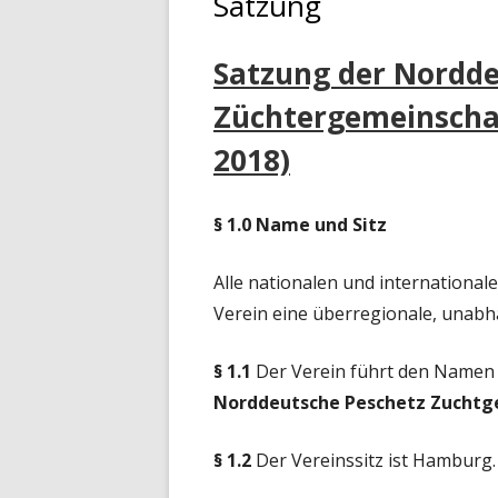
Satzung
2019 DROHNENVÖLKER
Satzung der Nordde
2018 DROHNENVÖLKER
Züchtergemeinschaft
VOR 2018
2018)
DROHNENVÖLKER 1950 B
§ 1.0 Name und Sitz
Alle nationalen und international
Verein eine überregionale, unabh
§ 1.1
Der Verein führt den Namen
Norddeutsche Peschetz Zuchtgem
§
1.2
Der Vereinssitz ist Hamburg.