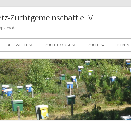
tz-Zuchtgemeinschaft e. V.
npz-ev.de
BELEGSTELLE
ZÜCHTERRINGE
ZUCHT
BIENEN
EWK TRANSPORTE
HAMBURG-BERGEDORF
PRAXIS
BIENE
BELEGSTELLENGRENZE
KIEL
ZUCHTPHILOSOPHIE
IM KR
INSELBELEGSTELLE
HIMMEL
ZUCHTMETHODEN
INSELBELEGSTELLE IM FILM
LEXIKON FACHAUSDRÜCK
BELEGSTELLENORDNUNG
CARNICA-ZUCHT IM NOR
BETREUUNG INSELBELEGSTELLE
LEISTUNGSPRÜFUNG
ANLIEFERUNG KÖNIGINNEN
KÖRUNG VON ZUCHTVÖL