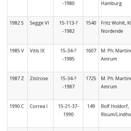
-1980
Hamburg
1982 S
Segge VI
15-113-?
1540
Fritz Wohlt, K
-1982
Nordende
1985 V
Vitis IX
15-34-?
1607
M. Ph. Martin
-1985
Amrum
1987 Z
Zistrose
15-34-?
1725
M. Ph. Martin
-1987
Amrum
1990 C
Correa I
15-21-37-
149
Rolf Holdorf,
1990
Risum/Lindh