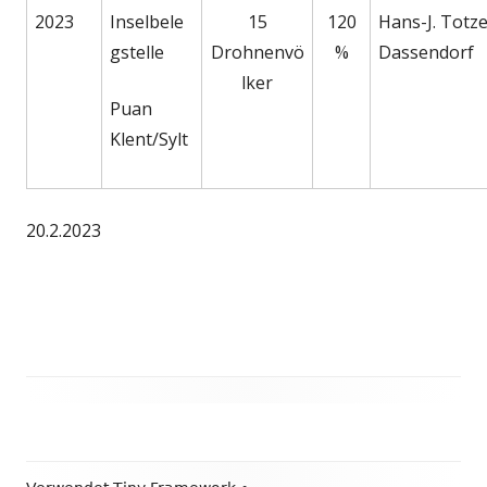
2023
Inselbele
15
120
Hans-J. Totze
gstelle
Drohnenvö
%
Dassendorf
lker
Puan
Klent/Sylt
20.2.2023
Haupt-
Seitenleiste
Footer