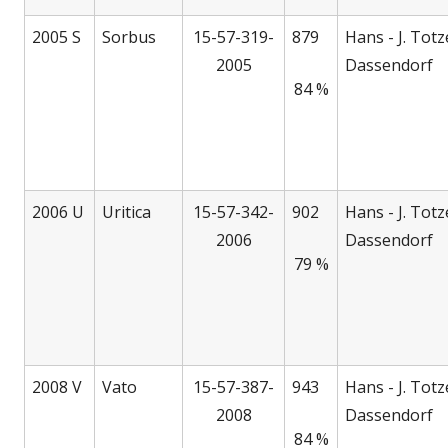
2005 S
Sorbus
15-57-319-
879
Hans - J. Totz
2005
Dassendorf
84 %
2006 U
Uritica
15-57-342-
902
Hans - J. Totz
2006
Dassendorf
79 %
2008 V
Vato
15-57-387-
943
Hans - J. Totz
2008
Dassendorf
84 %