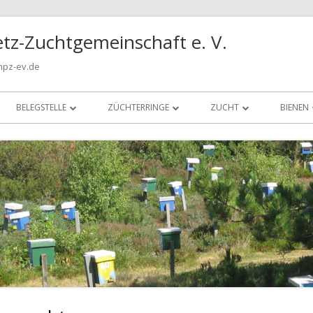
tz-Zuchtgemeinschaft e. V.
npz-ev.de
BELEGSTELLE
ZÜCHTERRINGE
ZUCHT
BIENEN
EWK TRANSPORTE
HAMBURG-BERGEDORF
PRAXIS
BIENE
BELEGSTELLENGRENZE
KIEL
ZUCHTPHILOSOPHIE
IM KR
INSELBELEGSTELLE
HIMMEL
ZUCHTMETHODEN
INSELBELEGSTELLE IM FILM
LEXIKON FACHAUSDRÜCK
BELEGSTELLENORDNUNG
CARNICA-ZUCHT IM NOR
BETREUUNG INSELBELEGSTELLE
LEISTUNGSPRÜFUNG
ANLIEFERUNG KÖNIGINNEN
KÖRUNG VON ZUCHTVÖL