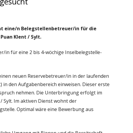
 gesucht
Ha
BELEGSTELLENBÜCHER
RICHTLINE DROHNENZUC
Sei
VETERINÄRÄMTER
KÖRMEISTERPRÜFUNG
ht eine/n Belegstellenbetreuer/in für die
e
Puan Klent / Sylt.
CARNICA INSELBELEGSTELLEN
LEHRGANG 2015
IS 1994
LEHRGANG 2016
r/in
für eine 2 bis 4-wöchige
Inselbelegstelle-
BEEBREED ZUCHTWERTS
einen neuen Reservebetreuer/in in der laufenden
t) in den Aufgabenbereich einweisen. Dieser erste
 Anspruch nehmen. Die Unterbringung erfolgt im
 Sylt. Im aktiven Dienst wohnt der
egstelle. Optimal wäre eine Bewerbung aus