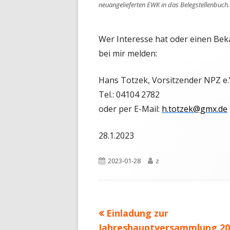
neuangelieferten EWK in das Belegstellenbuch.
W
er Interesse hat oder einen Be
bei mir melden:
Hans Totzek, Vorsitzender NPZ e.
Tel.: 04104 2782
oder per E-Mail:
h.totzek@gmx.de
28.1.2023
Veröffentlicht
Autor
2023-01-28
z
am
Vorheriger
Einladung zur
Beitragsnavigation
Beitrag:
Jahreshauptversammlung 20