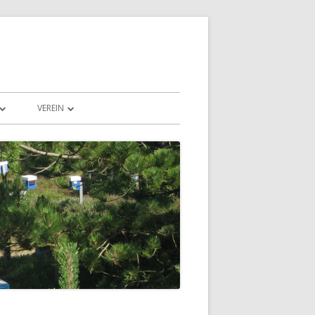
VEREIN
N UND LANDSCHAFT
SPENDEN
EISLAUF DER NATUR
VORSTAND & VEREIN
NORDDEUTSCHE PESCHETZ-
ZUCHTGEMEINSCHAFT E. V.
E
KONTAKT
DEN
DOWNLOAD
VEREINBARUNG BELEGSTELLEN
KERN