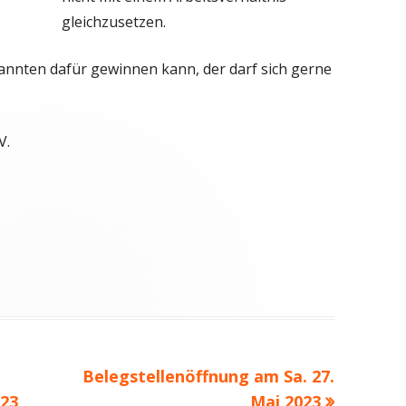
gleichzusetzen.
kannten dafür gewinnen kann, der darf sich gerne
V.
Nächster
Belegstellenöffnung am Sa. 27.
Beitrag
23
Mai 2023