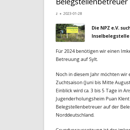
Belegstellenbetreuer
2019 DROHNENVÖLKER
Autor
Veröffentlicht
z
2023-01-28
am
2018 DROHNENVÖLKER
Die NPZ e.V. suc
Inselbelegstell
VOR 2018
DROHNENVÖLKER 1950 B
Für 2024 benötigen wir einen
Imke
Betreuung
auf Sylt.
Noch in diesem Jahr möchten wir 
Zuchtsaison (Juni bis Mitte Augus
Einblick wird ca. 3 bis 5 Tage in
Jugenderholungsheim Puan Klent /
Belegstellenbetreuer auf der Bel
Norddeutschland.