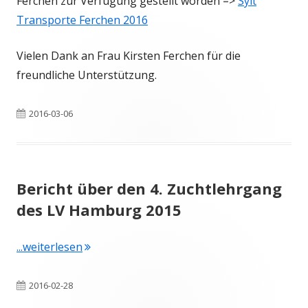
Ferchen zur Verfügung gestellt worden =>
Sylt
Transporte Ferchen 2016
Vielen Dank an Frau Kirsten Ferchen für die
freundliche Unterstützung.
Veröffentlicht
2016-03-06
am
Bericht über den 4. Zuchtlehrgang
des LV Hamburg 2015
"Bericht über den 4. Zuchtlehrgang des LV
...weiterlesen
Veröffentlicht
2016-02-28