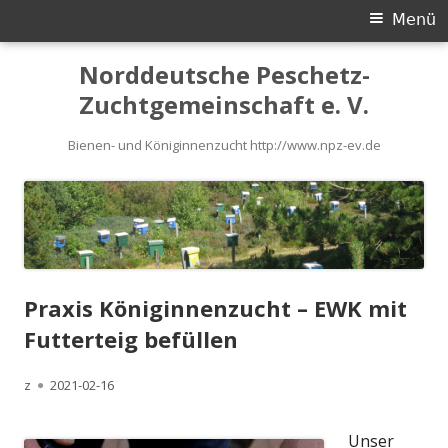
Primäres
Menü
Menü
Springe
Norddeutsche Peschetz-
zum
Zuchtgemeinschaft e. V.
Inhalt
Bienen- und Königinnenzucht http://www.npz-ev.de
Praxis Königinnenzucht – EWK mit
Futterteig befüllen
Autor
Veröffentlicht
z
2021-02-16
am
Unser