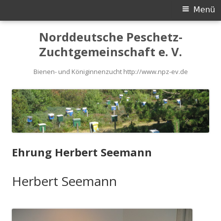
Primäres
Menü
Menü
Springe
Norddeutsche Peschetz-
zum
Zuchtgemeinschaft e. V.
Inhalt
Bienen- und Königinnenzucht http://www.npz-ev.de
Ehrung Herbert Seemann
Herbert Seemann