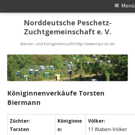
Primäres
Menü
Menü
Springe
Norddeutsche Peschetz-
zum
Zuchtgemeinschaft e. V.
Inhalt
Bienen- und Königinnenzucht http://www.npz-ev.de
Königinnenverkäufe Torsten
Biermann
Züchter:
Königinne
Völker:
Torsten
n:
11 Waben-Völker