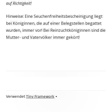
t
auf Richtigkeit!
n
e
s
r
Hinweise: Eine Seuchenfreiheitsbescheinigung liegt
t
ö
bei Königinnen, die auf einer Belegstellen begattet
e
f
wurden, immer vor! Bei Reinzuchtköniginnen sind die
r
f
Mutter- und Vatervölker immer gekört!
ö
n
f
e
f
n
n
e
n
Haupt-
Seitenleiste
Footer
Verwendet
Tiny Framework
•
Inhalt