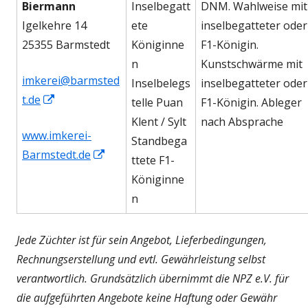
Biermann
Inselbegatt
DNM. Wahlweise mit
Igelkehre 14
ete
inselbegatteter oder
25355 Barmstedt
Königinne
F1-Königin.
n
Kunstschwärme mit
imkerei@barmsted
Inselbelegs
inselbegatteter oder
I
t.de
telle Puan
F1-Königin. Ableger
n
Klent / Sylt
nach Absprache
www.imkerei-
n
Standbega
I
Barmstedt.de
e
ttete F1-
n
u
Königinne
n
e
n
e
m
u
F
Jede Züchter ist für sein Angebot, Lieferbedingungen,
e
e
Rechnungserstellung und evtl. Gewährleistung selbst
m
n
verantwortlich. Grundsätzlich übernimmt die NPZ e.V. für
F
s
die aufgeführten Angebote keine Haftung oder Gewähr
e