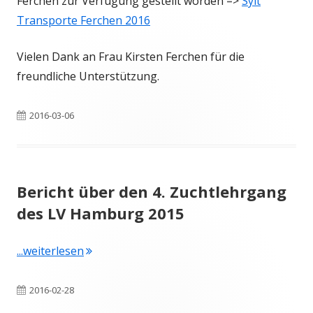
Ferchen zur Verfügung gestellt worden =>
Sylt
Transporte Ferchen 2016
Vielen Dank an Frau Kirsten Ferchen für die
freundliche Unterstützung.
Veröffentlicht
2016-03-06
am
Bericht über den 4. Zuchtlehrgang
des LV Hamburg 2015
"Bericht über den 4. Zuchtlehrgang des LV
...weiterlesen
Veröffentlicht
2016-02-28