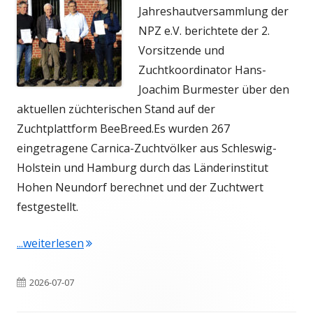
Jahreshautversammlung der
NPZ e.V. berichtete der 2.
Vorsitzende und
Zuchtkoordinator Hans-
Joachim Burmester über den
aktuellen züchterischen Stand auf der
Zuchtplattform BeeBreed.
Es wurden 267
eingetragene Carnica-Zuchtvölker aus Schleswig-
Holstein und Hamburg durch das Länderinstitut
Hohen Neundorf berechnet und der Zuchtwert
festgestellt.
"Großartige Zuchtergebnisse der NPZ e.V."
...weiterlesen
Veröffentlicht
2026-07-07
am