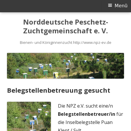
Primäres
Menü
Menü
Springe
Norddeutsche Peschetz-
zum
Zuchtgemeinschaft e. V.
Inhalt
Bienen- und Königinnenzucht http://www.npz-ev.de
Belegstellenbetreuung gesucht
Die NPZ e.V. sucht eine/n
Belegstellenbetreuer/in
für
die Inselbelegstelle Puan
Klent / Sylt.