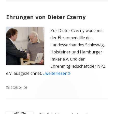
Ehrungen von Dieter Czerny
Zur Dieter Czerny wude mit
der Ehrenmedaille des
Landesverbandes Schleswig-
Holsteiner und Hamburger
Imker e.V. und der
Ehrenmitgliedschaft der NPZ
"Ehrungen von Dieter C
e.V. ausgezeichnet.
...weiterlesen
Veröffentlicht
2025-04-06
am