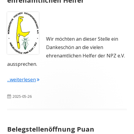
Wir möchten an dieser Stelle ein
Dankeschön an die vielen
ehrenamtlichen Helfer der NPZ e.V.
aussprechen.
"Dankeschön an unsere ehrenamtlichen Hel
...weiterlesen
Veröffentlicht
2025-05-26
am
Belegstellenöffnung Puan