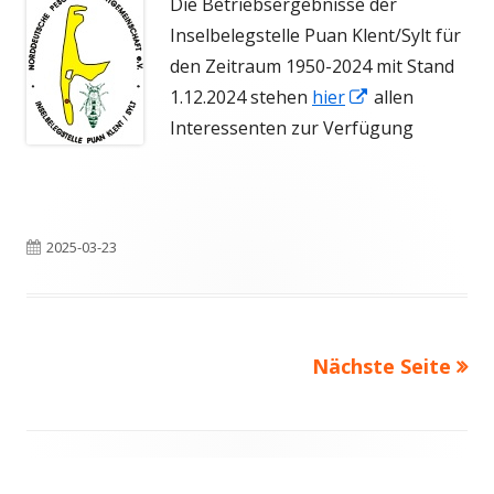
Die Betriebsergebnisse der
Inselbelegstelle Puan Klent/Sylt für
den Zeitraum 1950-2024 mit Stand
In
1.12.2024 stehen
hier
allen
neuem
Interessenten zur Verfügung
Fenster
öffnen
Veröffentlicht
2025-03-23
am
Nächste Seite
Seitennummerierung
der
Beiträge
Haupt-