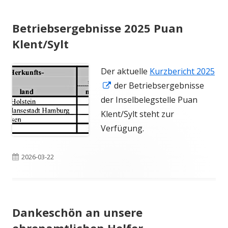
Betriebsergebnisse 2025 Puan
Klent/Sylt
Der aktuelle
Kurzbericht 2025
In
der Betriebsergebnisse
neuem
der Inselbelegstelle Puan
Fenster
Klent/Sylt steht zur
öffnen
Verfügung.
Veröffentlicht
2026-03-22
am
Dankeschön an unsere
ehrenamtlichen Helfer