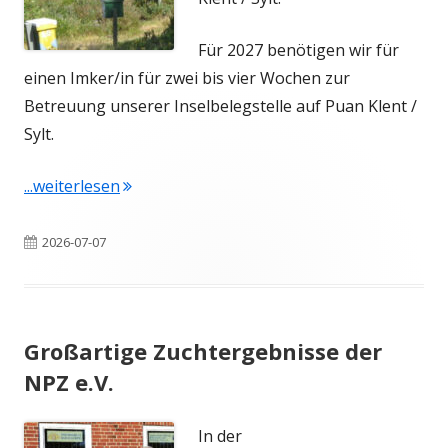
Für 2027 benötigen wir für
einen Imker/in für zwei bis vier Wochen zur
Betreuung unserer Inselbelegstelle auf Puan Klent /
Sylt.
"Belegstellenbetreuung gesucht"
...weiterlesen
Veröffentlicht
2026-07-07
am
Großartige Zuchtergebnisse der
NPZ e.V.
In der