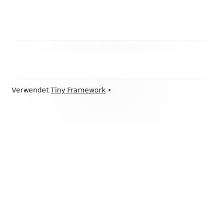
Haupt-
Seitenleiste
Footer
Verwendet
Tiny Framework
•
Inhalt