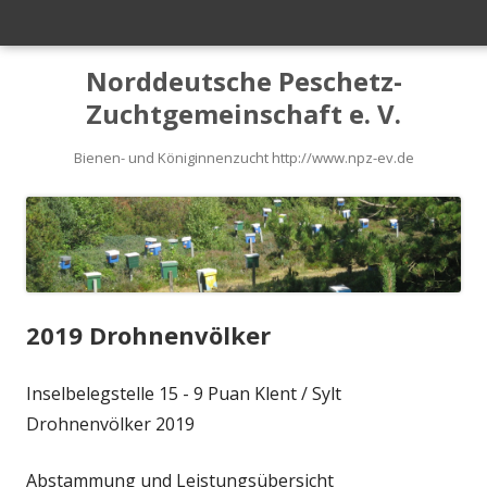
Primäres
Menü
Springe
Norddeutsche Peschetz-
zum
Zuchtgemeinschaft e. V.
Inhalt
Bienen- und Königinnenzucht http://www.npz-ev.de
2019 Drohnenvölker
Inselbelegstelle 15 - 9 Puan Klent / Sylt
Drohnenvölker 2019
Abstammung und Leistungsübersicht