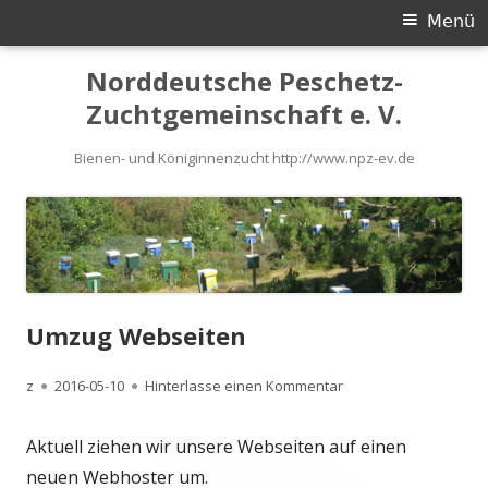
Primäres
Menü
Menü
Springe
Norddeutsche Peschetz-
zum
Zuchtgemeinschaft e. V.
Inhalt
Bienen- und Königinnenzucht http://www.npz-ev.de
Umzug Webseiten
Autor
Veröffentlicht
zu Umzug Webseiten
z
2016-05-10
Hinterlasse einen Kommentar
am
Aktuell ziehen wir unsere Webseiten auf einen
neuen Webhoster um.