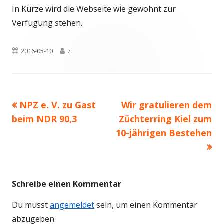
In Kürze wird die Webseite wie gewohnt zur
Verfügung stehen.
Veröffentlicht
Autor
2016-05-10
z
am
Vorheriger
Nächster
NPZ e. V. zu Gast
Wir gratulieren dem
Beitragsnavigation
Beitrag:
Beitrag
beim NDR 90,3
Züchterring Kiel zum
10-jährigen Bestehen
Schreibe einen Kommentar
Du musst
angemeldet
sein, um einen Kommentar
abzugeben.