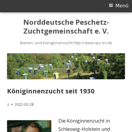
Primäres
Menü
Menü
Springe
Norddeutsche Peschetz-
zum
Zuchtgemeinschaft e. V.
Inhalt
Bienen- und Königinnenzucht http://www.npz-ev.de
Königinnenzucht seit 1930
Autor
Veröffentlicht
z
2022-02-28
am
Die Königinnenzucht in
Schleswig-Holstein und