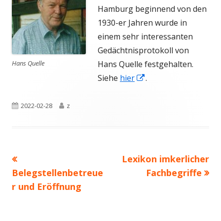
Hamburg beginnend von den
1930-er Jahren wurde in
einem sehr interessanten
Gedächtnisprotokoll von
Hans Quelle
Hans Quelle festgehalten.
In
Siehe
hier
.
neuem
Fenster
Veröffentlicht
Autor
2022-02-28
z
öffnen
am
Vorheriger
Nächster
Lexikon imkerlicher
Beitragsnavigation
Beitrag:
Beitrag
Belegstellenbetreue
Fachbegriffe
r und Eröffnung