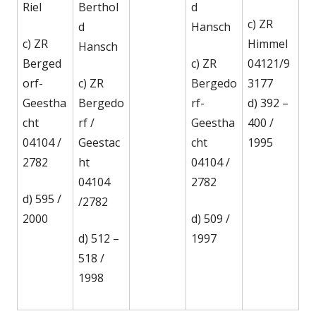
Riel
Berthol
d
c) ZR
d
Hansch
c) ZR
Himmel
Hansch
Berged
c) ZR
04121/9
orf-
c) ZR
Bergedo
3177
Geestha
Bergedo
rf-
d) 392 –
cht
rf /
Geestha
400 /
04104 /
Geestac
cht
1995
2782
ht
04104 /
04104
2782
d) 595 /
/2782
2000
d) 509 /
d) 512 –
1997
518 /
1998