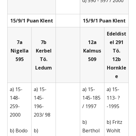
d) 590 - 597 / 2000
15/9/1 Puan Klent
15/9/1 Puan Klent
Edeldist
7a
7b
12a
el 291
Nigella
Kerbel
Kalmus
Tö.
595
Tö.
509
12b
Ledum
Hornkle
e
a) 15-
a) 15-
a) 15-
a) 15-
148-
145-
145-185
113- ?
259-
196-
/ 1997
-1995
2000
203/ 98
b)
b) Fritz
b) Bodo
b)
Berthol
Wohlt