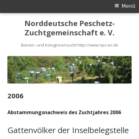
Primäres
Menü
Menü
Springe
Norddeutsche Peschetz-
zum
Zuchtgemeinschaft e. V.
Inhalt
Bienen- und Königinnenzucht http://www.npz-ev.de
2006
Abstammungsnachweis des Zuchtjahres 2006
Gattenvölker der Inselbelegstelle