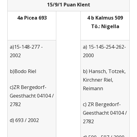
15/9/1 Puan Klent
4a Picea 693
4 b Kalmus 509
Tö.: Nigella
a)15-148-277 -
a) 15-145-254-262-
2002
2000
b)Bodo Riel
b) Hansch, Totzek,
Kirchner Riel,
c)ZR Bergedorf-
Reimann
Geesthacht 04104 /
2782
c) ZR Bergedorf-
Geesthacht 04104 /
d) 693 / 2002
2782