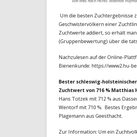
Von links nach rechts: Matthias Hofm
Um die besten Zuchtergebnisse z
Geschwistervölkern einer Zuchtlin
Zuchtwerte addiert, so erhält man
(Gruppenbewertung) über die tats
Nachzulesen auf der Online-Plattf
Bienenkunde:
https://www2.hu-ber
Bester schleswig-holsteinische
Zuchtwert von 716 % Matthias
Hans Totzek mit 712 % aus Dassen
Wentorf mit 710 %. Bestes Ergebni
Plagemann aus Geesthacht.
Zur Information: Um ein Zuchtvolk