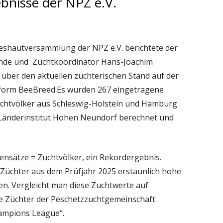
bnisse der NPZ e.V.
Ha
BELEGSTELLENBÜCHER
RICHTLINE DROHNENZUC
Sei
VETERINÄRÄMTER
KÖRMEISTERPRÜFUNG
reshautversammlung der NPZ e.V. berichtete der
ende und Zuchtkoordinator Hans-Joachim
CARNICA INSELBELEGSTELLEN
LEHRGANG 2015
über den aktuellen züchterischen Stand auf der
IS 1994
LEHRGANG 2016
form BeeBreed.
Es wurden 267 eingetragene
chtvölker aus Schleswig-Holstein und Hamburg
BEEBREED ZUCHTWERTS
Länderinstitut Hohen Neundorf berechnet und
atensätze = Zuchtvölker, ein Rekordergebnis.
ie Züchter aus dem Prüfjahr 2025 erstaunlich hohe
ten. Vergleicht man diese Zuchtwerte auf
e Züchter der Peschetzzuchtgemeinschaft
hampions League“.