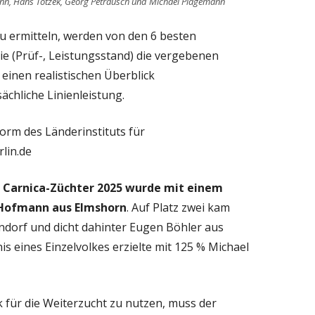
ann, Hans Totzek, Georg Petrausch und Michael Plagemann
u ermitteln, werden von den 6 besten
ie (Prüf-, Leistungsstand) die vergebenen
 einen realistischen Überblick
ächliche Linienleistung.
orm des Länderinstituts für
lin.de
r Carnica-Züchter 2025 wurde mit einem
 Hofmann aus Elmshorn
. Auf Platz zwei kam
dorf und dicht dahinter Eugen Böhler aus
s eines Einzelvolkes erzielte mit 125 % Michael
 für die Weiterzucht zu nutzen, muss der