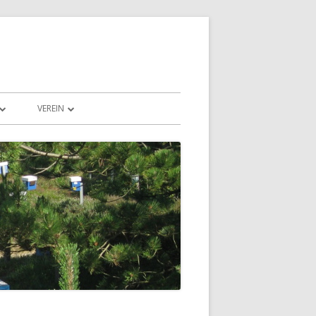
VEREIN
N UND LANDSCHAFT
SPENDEN
EISLAUF DER NATUR
VORSTAND & VEREIN
NORDDEUTSCHE PESCHETZ-
ZUCHTGEMEINSCHAFT E. V.
E
KONTAKT
DEN
DOWNLOAD
VEREINBARUNG BELEGSTELLEN
KERN