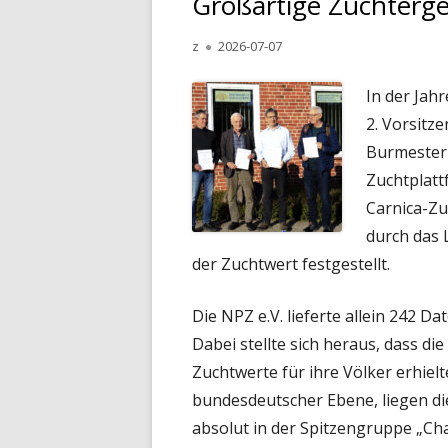
Großartige Zuchterge
2019 DROHNENVÖLKER
Autor
Veröffentlicht
z
2026-07-07
am
2018 DROHNENVÖLKER
In der Jah
2. Vorsitz
VOR 2018
Burmester 
DROHNENVÖLKER 1950 B
Zuchtplatt
Carnica-Zu
durch das 
der Zuchtwert festgestellt.
Die NPZ e.V. lieferte allein 242 D
Dabei stellte sich heraus, dass d
Zuchtwerte für ihre Völker erhiel
bundesdeutscher Ebene, liegen di
absolut in der Spitzengruppe „C