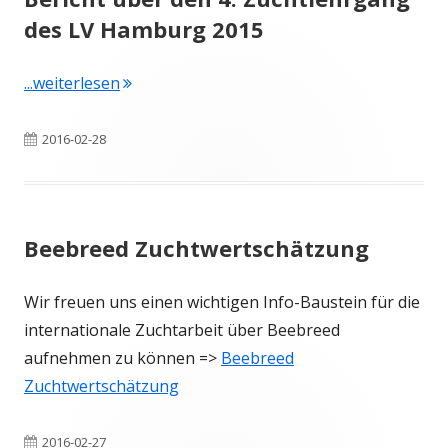
des LV Hamburg 2015
"Bericht über den 4. Zuchtlehrgang des LV
...weiterlesen
Veröffentlicht
2016-02-28
am
Beebreed Zuchtwertschätzung
Wir freuen uns einen wichtigen Info-Baustein für die
internationale Zuchtarbeit über Beebreed
aufnehmen zu können =>
Beebreed
Zuchtwertschätzung
Veröffentlicht
2016-02-27