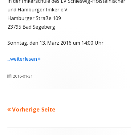
in der Imkerschule des LV Schleswig-Holsteinischer
und Hamburger Imker e.V.
Hamburger Straße 109
23795 Bad Segeberg
Sonntag, den 13. März 2016 um 14:00 Uhr
"Jahreshauptversammlung 2016"
...weiterlesen
Veröffentlicht
2016-01-31
am
Vorherige Seite
Seitennummerierung
der
Beiträge